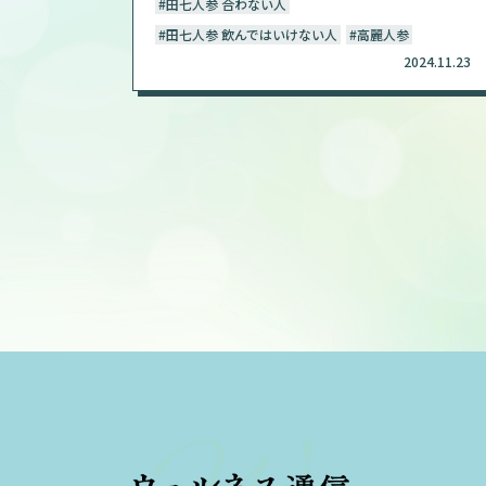
#田七人参 合わない人
#田七人参 飲んではいけない人
#高麗人参
2024.11.23