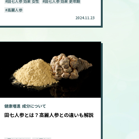
#田七人参 効果 女性
#田七人参 効果 更年期
口コミ
#高麗人参
2024.11.23
成分について
漢方カウンセラーのお悩み相談
漢方カウンセラー監修
健康増進
成分について
田七人参とは？高麗人参との違いも解説