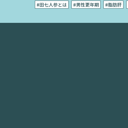
#田七人参とは
#男性更年期
#脂肪肝