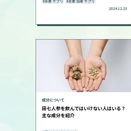
#水素 サプリ
#水素 効果 サプリ
2024.12.23
成分について
田七人参を飲んではいけない人はいる？
主な成分を紹介