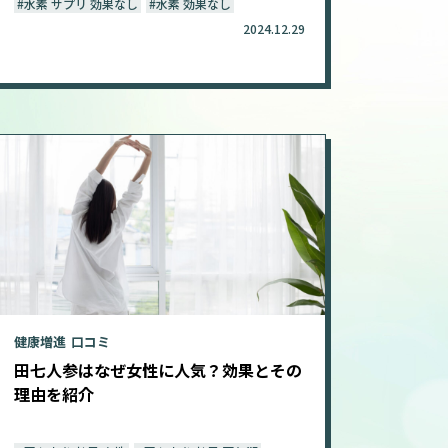
#水素 サプリ 効果なし
#水素 効果なし
2024.12.29
HOME
すべての記事
健康増進
口コミ
田七人参はなぜ女性に人気？効果とその
お役立ち
理由を紹介
健康増進