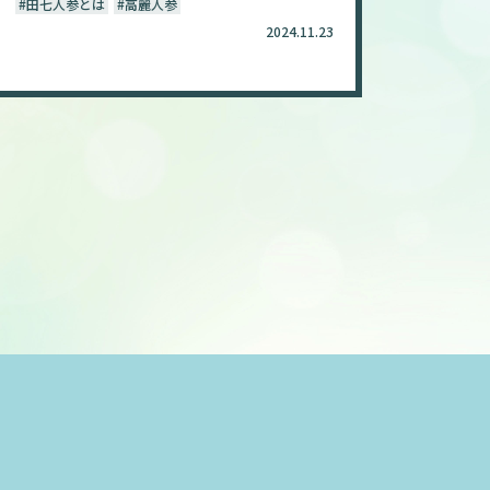
#田七人参とは
#高麗人参
2024.11.23