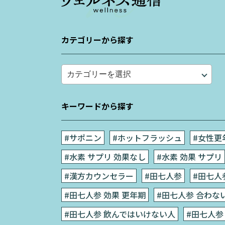
カテゴリーから探す
キーワードから探す
#サポニン
#ホットフラッシュ
#女性更
#水素 サプリ 効果なし
#水素 効果 サプリ
#漢方カウンセラー
#田七人参
#田七人
#田七人参 効果 更年期
#田七人参 合わな
#田七人参 飲んではいけない人
#田七人