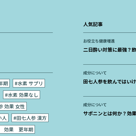
人気記事
お役立ち
健康増進
二日酔い対策に最強？
成分について
田七人参を飲んではい
年期
#水素 サプリ
#水素 効果なし
成分について
参 効果 女性
サポニンとは何か？効
い人
#田七人参 漢方
参 効果 更年期