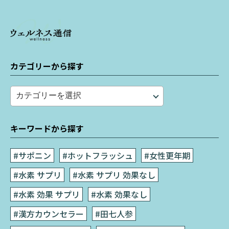
カテゴリーから探す
HOME
すべての記事
お役立ち
健康増進
キーワードから探す
口コミ
#サポニン
#ホットフラッシュ
#女性更年期
成分について
#水素 サプリ
#水素 サプリ 効果なし
漢方カウンセラーのお悩み相談
#水素 効果 サプリ
#水素 効果なし
漢方カウンセラー監修
#漢方カウンセラー
#田七人参